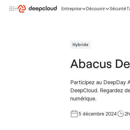
Aller au contenu
Entreprise
Découvrir
Sécurité
T
Hybride
Abacus D
Participez au DeepDay Ab
DeepCloud. Regardez de
numérique.
5 décembre 2024
2h