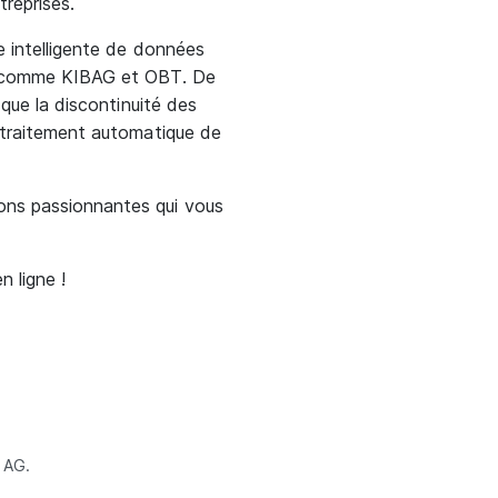
treprises.
e intelligente de données
ME comme KIBAG et OBT. De
 que la discontinuité des
e traitement automatique de
ons passionnantes qui vous
 ligne !
 AG.