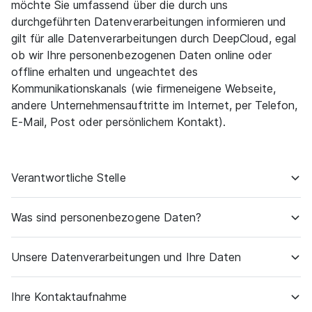
möchte Sie umfassend über die durch uns
durchgeführten Datenverarbeitungen informieren und
gilt für alle Datenverarbeitungen durch DeepCloud, egal
ob wir Ihre personenbezogenen Daten online oder
offline erhalten und ungeachtet des
Kommunikationskanals (wie firmeneigene Webseite,
andere Unternehmensauftritte im Internet, per Telefon,
E-Mail, Post oder persönlichem Kontakt).
Verantwortliche Stelle
DeepCloud AG
Was sind personenbezogene Daten?
Abacus-Platz 1
9300 Wittenbach – St. Gallen
Personenbezogene Daten sind alle Informationen über
Unsere Datenverarbeitungen und Ihre Daten
T +41 58 854 14 14
persönliche oder sachliche Verhältnisse einer
info@deepcloud.swiss
bestimmten oder bestimmbaren natürlichen Person
Die auf unseren Webauftritten dargestellten Inhalte und
Ihre Kontaktaufnahme
(„Daten“). Dazu gehören beispielsweise der Name, die
Wir haben für DeepCloud eine Datenschutzbeauftragte