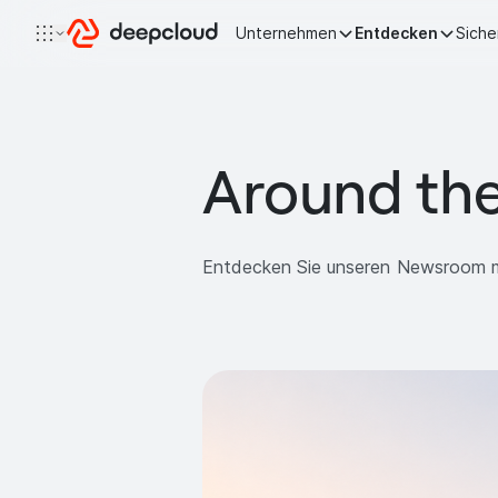
Zum Inhalt springen
Unternehmen
Entdecken
Siche
Around th
Entdecken Sie unseren Newsroom m