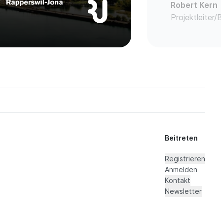
Robert Kern
Projektleiter
Beitreten
Registrieren
Anmelden
Kontakt
Newsletter