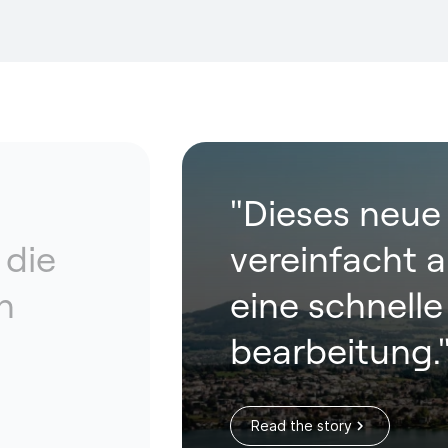
"Dieses neue 
 die
vereinfacht 
n
eine schnell
bearbeitung.
Read the story