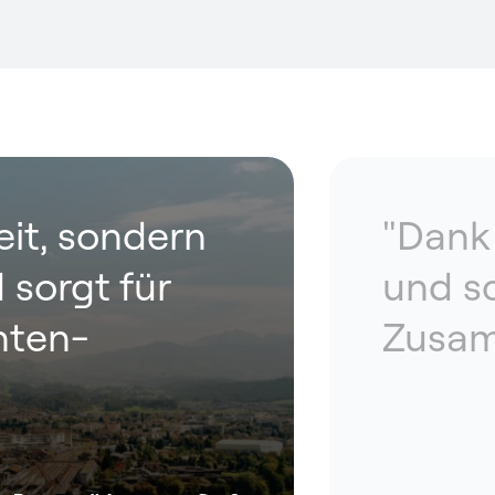
eit, sondern
"Dank
 sorgt für
und sc
nten­
Zusam