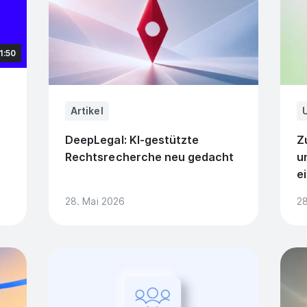
1:50
Artikel
DeepLegal: KI-gestützte
Z
Rechtsrecherche neu gedacht
u
e
28. Mai 2026
28