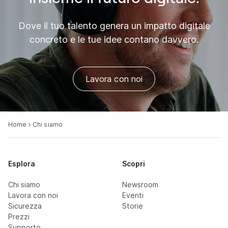
Dove il tuo talento genera un impatto digitale
concreto e le tue idee contano davvero.
Lavora con noi
Home
Chi siamo
Esplora
Scopri
Chi siamo
Newsroom
Lavora con noi
Eventi
Sicurezza
Storie
Prezzi
Supporto