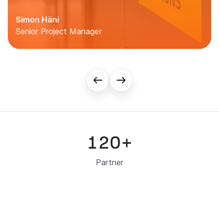
Joshua Meier
Responsabile del servizio controllo abitanti
120
+
Partner
0