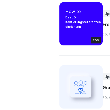
How to
Up
DeepO
Kontierungsreferenzen
Fre
einrichten
29. 
1:50
Up
Gru
30. 