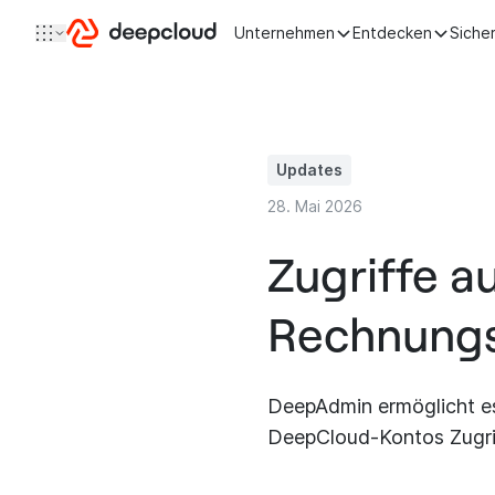
Zum Inhalt springen
Unternehmen
Entdecken
Siche
Updates
28. Mai 2026
Zugriffe a
Rechnungs
DeepAdmin ermöglicht es
DeepCloud-Kontos Zugrif